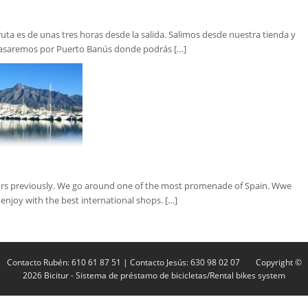
uta es de unas tres horas desde la salida. Salimos desde nuestra tienda y
 Pasaremos por Puerto Banús donde podrás […]
hours previously. We go around one of the most promenade of Spain. Wwe
enjoy with the best international shops. […]
Contacto Rubén: 610 61 87 51 | Contacto Jesús: 630 98 02 07
Copyright ©
2026
Bicitur
- Sistema de préstamo de bicicletas/Rental bikes system