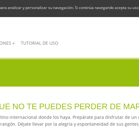
para analizar y personalizar su navegación. Si continúa navegando acepta su uso
ONES
»
TUTORIAL DE USO
QUE NO TE PUEDES PERDER DE MA
stino internacional donde los haya. Prepárate para disfrutar de un
rangón. Déjate llevar por la alegría y espontaneidad de sus gente