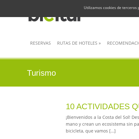
Utilizamos cookies de terceros 
RESERVAS
RUTAS DE HOTELES
»
RECOMENDACI
Turismo
10 ACTIVIDADES 
¡Bienvenidos a la Costa del Sol! De
mano y crean un ecosistema sin pa
bicicleta, que vamos […]