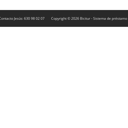
Contacto Jesús: 630 98 02 07
Copyright © 2026
Bicitur
- Sistema de préstamo d