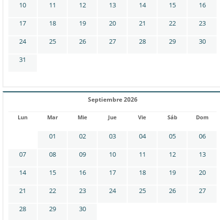
10
11
12
13
14
15
16
17
18
19
20
21
22
23
24
25
26
27
28
29
30
31
Septiembre 2026
Lun
Mar
Mie
Jue
Vie
Sáb
Dom
01
02
03
04
05
06
07
08
09
10
11
12
13
14
15
16
17
18
19
20
21
22
23
24
25
26
27
28
29
30