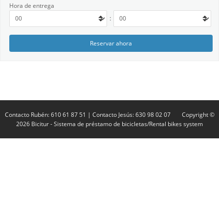
Hora de entrega
:
Contacto Rubén: 610 61 87 51 | Contacto Jesús: 630 98 02 07
Copyright ©
2026
Bicitur
- Sistema de préstamo de bicicletas/Rental bikes system