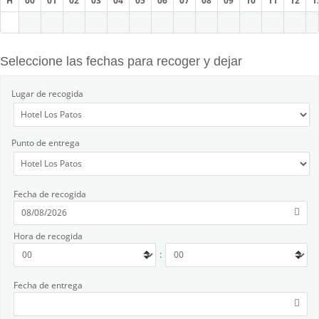
H
00
01
02
03
04
05
06
07
08
09
10
11
12
1
Seleccione las fechas para recoger y dejar
Lugar de recogida
Punto de entrega
Fecha de recogida
Hora de recogida
:
Fecha de entrega