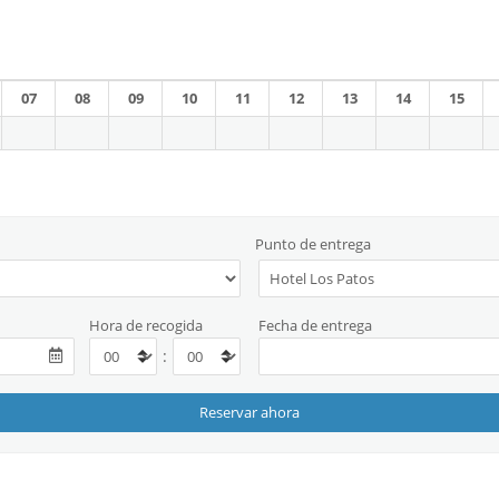
07
08
09
10
11
12
13
14
15
Punto de entrega
Hora de recogida
Fecha de entrega
: