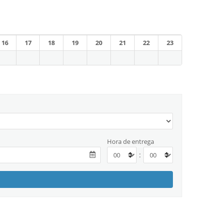
16
17
18
19
20
21
22
23
Hora de entrega
: